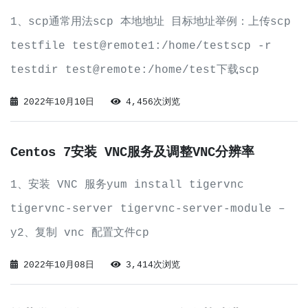
1、scp通常用法scp 本地地址 目标地址举例：上传scp
testfile test@remote1:/home/testscp -r
testdir test@remote:/home/test下载scp
test@remote1:/home/test/testfile ./scp -r
2022年10月10日
4,456次浏览
te
Centos 7安装 VNC服务及调整VNC分辨率
1、安装 VNC 服务yum install tigervnc
tigervnc-server tigervnc-server-module –
y2、复制 vnc 配置文件cp
/lib/systemd/system/vncserver@.service
2022年10月08日
3,414次浏览
/etc/systemd/system/