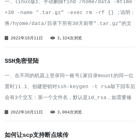
一、linux版1、手动删除find /home/data -mtime
+30 -name “.tar.gz" -exec rm -rf {} ;说明：
将/hyome/data/目录下所有30天前带".tar.gz"的文
件删除。find：linux的查找命令，用户查找
2022年10月11日
3,324次浏览
SSH免密登陆
一、在不同的机器上登录同一账号(家目录mount的同一位
置时)1.1、创建密钥对ssh-keygen -t rsa敲下回车后
会有3个交互：第一个文件名，默认是id_rsa，如需要修
改直接输入一个文件名便可。第二个与第三各是密码与确认
2022年10月11日
3,004次浏览
密码，是以后使用该公钥时要输入的密码，一般不设置。安
全要求高的自己设
如何让scp支持断点续传