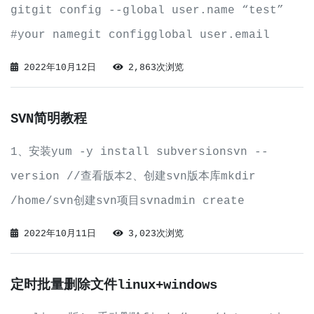
gitgit config --global user.name “test”
#your namegit configglobal user.email
“test@test.com” #your emailgit co
2022年10月12日
2,863次浏览
SVN简明教程
1、安装yum -y install subversionsvn --
version //查看版本2、创建svn版本库mkdir
/home/svn创建svn项目svnadmin create
/home/svn/mytestsvn3、修改配置文件cd
2022年10月11日
3,023次浏览
/home/svn/mytestsv
定时批量删除文件linux+windows